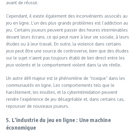
avant de réussir.
Cependant, il existe également des inconvénients associés au
jeu en ligne. L’un des plus grands problèmes est l’addiction au
jeu. Certains joueurs peuvent passer des heures interminables
devant leurs écrans, ce qui peut nuire à leur vie sociale, à leurs
études ou à leur travail. En outre, la violence dans certains
jeux peut être une source de controverse, bien que des études
sur le sujet n’aient pas toujours établi de lien direct entre les
jeux violents et le comportement violent dans la vie réelle.
Un autre défi majeur est le phénomène de “toxique” dans les
communautés en ligne. Les comportements tels que le
harcèlement, les insultes, et la cyberintimidation peuvent
rendre l’expérience de jeu désagréable et, dans certains cas,
repousser de nouveaux joueurs.
5. L’industrie du jeu en ligne : Une machine
économique