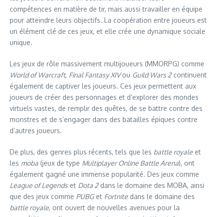
compétences en matière de tir, mais aussi travailler en équipe
pour atteindre leurs objectifs. La coopération entre joueurs est
un élément clé de ces jeux, et elle crée une dynamique sociale
unique.
Les jeux de rôle massivement multijoueurs (MMORPG) comme
World of Warcraft
,
Final Fantasy XIV
ou
Guild Wars 2
continuent
également de captiver les joueurs. Ces jeux permettent aux
joueurs de créer des personnages et d’explorer des mondes
virtuels vastes, de remplir des quêtes, de se battre contre des
monstres et de s’engager dans des batailles épiques contre
d’autres joueurs.
De plus, des genres plus récents, tels que les
battle royale
et
les
moba
(jeux de type
Multiplayer Online Battle Arena
), ont
également gagné une immense popularité. Des jeux comme
League of Legends
et
Dota 2
dans le domaine des MOBA, ainsi
que des jeux comme
PUBG
et
Fortnite
dans le domaine des
battle royale
, ont ouvert de nouvelles avenues pour la