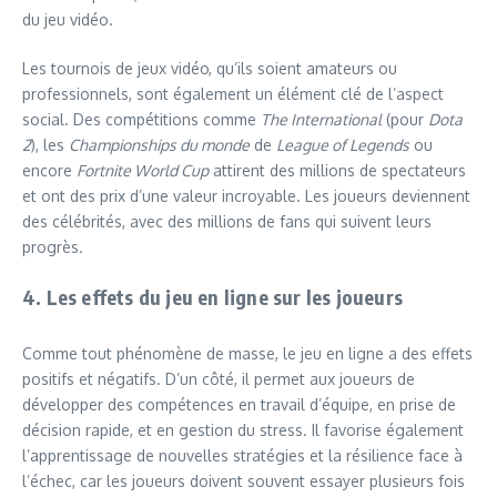
du jeu vidéo.
Les tournois de jeux vidéo, qu’ils soient amateurs ou
professionnels, sont également un élément clé de l’aspect
social. Des compétitions comme
The International
(pour
Dota
2
), les
Championships du monde
de
League of Legends
ou
encore
Fortnite World Cup
attirent des millions de spectateurs
et ont des prix d’une valeur incroyable. Les joueurs deviennent
des célébrités, avec des millions de fans qui suivent leurs
progrès.
4. Les effets du jeu en ligne sur les joueurs
Comme tout phénomène de masse, le jeu en ligne a des effets
positifs et négatifs. D’un côté, il permet aux joueurs de
développer des compétences en travail d’équipe, en prise de
décision rapide, et en gestion du stress. Il favorise également
l’apprentissage de nouvelles stratégies et la résilience face à
l’échec, car les joueurs doivent souvent essayer plusieurs fois