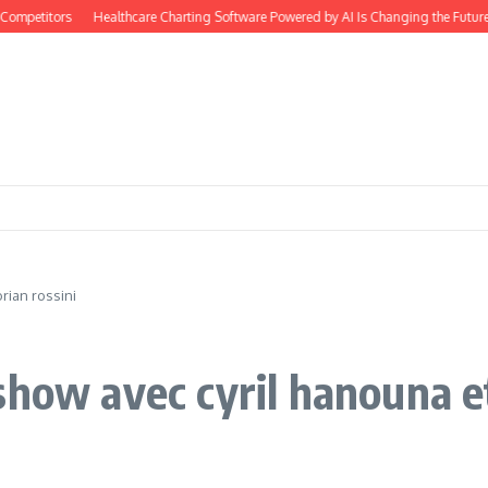
ompetitors
Healthcare Charting Software Powered by AI Is Changing the Future
rian rossini
show avec cyril hanouna et