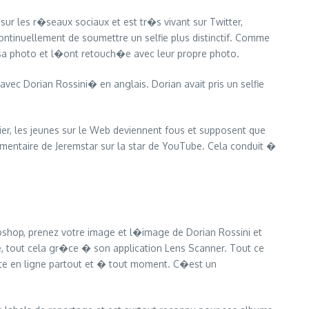
ur les r�seaux sociaux et est tr�s vivant sur Twitter,
ontinuellement de soumettre un selfie plus distinctif. Comme
s sa photo et l�ont retouch�e avec leur propre photo.
c Dorian Rossini� en anglais. Dorian avait pris un selfie
ulier, les jeunes sur le Web deviennent fous et supposent que
mentaire de Jeremstar sur la star de YouTube. Cela conduit �
oshop, prenez votre image et l�image de Dorian Rossini et
, tout cela gr�ce � son application Lens Scanner. Tout ce
uite en ligne partout et � tout moment. C�est un