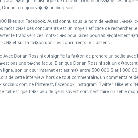
n caract�re qui le distingue de la foule. Dorian poss�de ses propre
, Dorian a toujours �t� un dirigeant.
 000 likes sur Facebook. Aussi connu sous le nom de �sites li�s�, c
mots cl�s des concurrents est un moyen efficace de rechercher les
enter le trafic vers ces mots-cl�s populaires pourrait �galement �
-cl� et sur la fa�on dont les concurrents le classent.
 Avec Dorian Rossini qui signifie la fa�on de prendre un selfie avec
n�est pas une t�che facile. Bien que Dorian Rossini soit un d�butant 
en ligne, son prix sur Internet est estim� entre 500 000 $ et 1 00
ors de cette interview, hors de tout commentaire, un commentaire de 
x sociaux comme Pinterest, Facebook, Instagram, Twitter, Hike et dif
is le fait est que tr�s peu de gens savent comment faire un selfie 