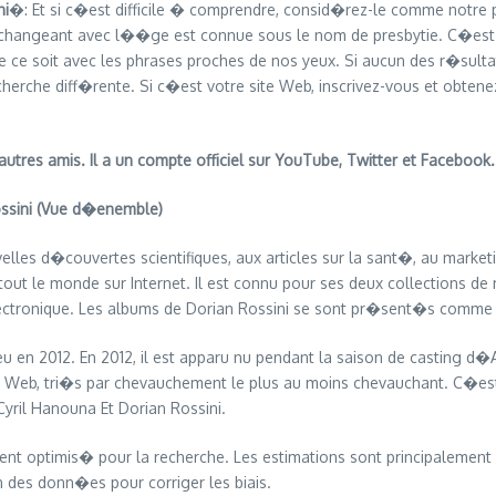
ni
�: Et si c�est difficile � comprendre, consid�rez-le comme notre
lle changeant avec l��ge est connue sous le nom de presbytie. C�e
ue ce soit avec les phrases proches de nos yeux. Si aucun des r�sul
herche diff�rente. Si c�est votre site Web, inscrivez-vous et obtenez
utres amis. Il a un compte officiel sur YouTube, Twitter et Facebook.
ssini (Vue d�enemble)
s d�couvertes scientifiques, aux articles sur la sant�, au marketin
tout le monde sur Internet. Il est connu pour ses deux collections 
�lectronique. Les albums de Dorian Rossini se sont pr�sent�s comme 
n 2012. En 2012, il est apparu nu pendant la saison de casting d�An
 Web, tri�s par chevauchement le plus au moins chevauchant. C�est
ril Hanouna Et Dorian Rossini.
nt optimis� pour la recherche. Les estimations sont principalement 
n des donn�es pour corriger les biais.