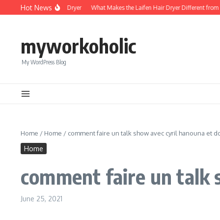
Skip to content
Hot News
Foldable Mini Hair Dryer
What Makes the Laifen Hair Dryer Different from C
myworkoholic
My WordPress Blog
Home
/
Home
/
comment faire un talk show avec cyril hanouna et do
Home
comment faire un talk 
June 25, 2021