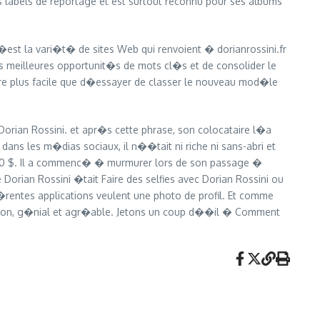
s labels de reportage et est surtout reconnu pour ses albums
�est la vari�t� de sites Web qui renvoient � dorianrossini.fr
 meilleures opportunit�s de mots cl�s et de consolider le
tre plus facile que d�essayer de classer le nouveau mod�le
 Dorian Rossini. et apr�s cette phrase, son colocataire l�a
dans les m�dias sociaux, il n��tait ni riche ni sans-abri et
0 000 $. Il a commenc� � murmurer lors de son passage �
Dorian Rossini �tait Faire des selfies avec Dorian Rossini ou
f�rentes applications veulent une photo de profil. Et comme
mignon, g�nial et agr�able. Jetons un coup d��il � Comment