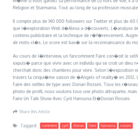
M�me si vous gardez sa performance de DJ hors de vue, il a u
Religion et Starmania. Tout au long de sa profession musicale
Il compte plus de 140 000 followers sur Twitter et plus de 60
que l�exploration Web d�Alexa a d�couverts. L�analyse des 
contenu publicitaire et la technique de r�f�rencement. Augm
de mots-cl�s. Le score est bas� sur la reconnaissance du mot
Au cours de l�interview, un fancomment Faire con�oit le selfie
expuls� parce que vivre avec un individu qui se croit un dieu 
cherchait donc des chambres pour vivre. Selon l�exposition 
travers la cinqui�me saison de �Angels of reality� en 2012. L
Faire des selfies de type avec Dorian Rossini. Tous les r�seau
photo de profil, nous voulons tous une photo attrayante, ma
Faire Un Talk Show Avec Cyril Hanouna Et�Dorian Rossini.
Share this Article
Tagged:
comment
cyril
dorian
faire
hanouna
rossini