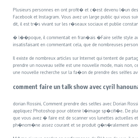
Plusieurs personnes en ont profit� et c�est devenu l�un des f
Facebook et Instagram. Vous avez un large public qui vous sui
dit, il est tr�s vivant sur les r�seaux sociaux et publie con
� l��poque, il commentait en fran�ais �Faire selfie style av
insatisfaisant en commentant cela, que de nombreuses personn
Il existe de nombreux articles sur Internet qui tentent de part
prendre un nouveau selfie est une nouvelle mode, mais non, c
une nouvelle recherche sur la fa�on de prendre des selfies a
comment faire un talk show avec cyril hanouna
dorian Rossini, Comment prendre des selfies avec Dorian Ros
appliquez Photoshop pour obtenir l�image sp�cifi�e. De plus,
que vous avez � faire est de scanner vos lunettes actuelles e
ph�nom�ne assez courant et se produit g�n�ralement avec 