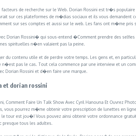
acteurs de recherche sur le Web. Dorian Rossini est tr�s populaire s
vrait sur ces plateformes de m�dias sociaux et ils vous demandent c
stamment sur ses comptes et aussi sur le web. Les fans ont m�me pri
ec Dorian Rossini� qui sous-entend �Comment prendre des selfies ave
es spirituelles n�en valaient pas la peine.
ager du contenu utile et de perdre votre temps. Les gens et, en partic
e n�est pas le cas. Tout cela commence par une interview et un com
vec Dorian Rossini et d�en faire une marque.
 et dorian rossini
sini, Comment Faire Un Talk Show Avec Cyril Hanouna Et Ouvrez Phot
 vous pourrez m�me obtenir votre prescription de lunettes en ligne
t le tour est jou�! Vous pouvez ainsi obtenir votre ordonnance grat
presque tous les adultes.