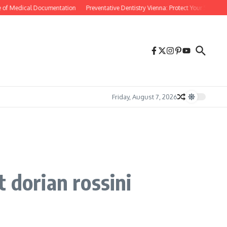
 of Medical Documentation
Preventative Dentistry Vienna: Protect Your Smile Befo
Friday, August 7, 2026
 dorian rossini