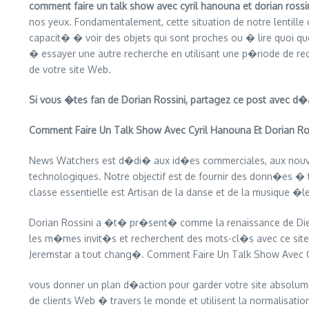
comment faire un talk show avec cyril hanouna et dorian rossi
nos yeux. Fondamentalement, cette situation de notre lenti
capacit� � voir des objets qui sont proches ou � lire quoi q
� essayer une autre recherche en utilisant une p�riode de rec
de votre site Web.
Si vous �tes fan de Dorian Rossini, partagez ce post avec d�a
Comment Faire Un Talk Show Avec Cyril Hanouna Et Dorian Ro
News Watchers est d�di� aux id�es commerciales, aux nouvelle
technologiques. Notre objectif est de fournir des donn�es � 
classe essentielle est Artisan de la danse et de la musique 
Dorian Rossini a �t� pr�sent� comme la renaissance de Dieu e
les m�mes invit�s et recherchent des mots-cl�s avec ce site
Jeremstar a tout chang�. Comment Faire Un Talk Show Avec Cy
vous donner un plan d�action pour garder votre site absolume
de clients Web � travers le monde et utilisent la normalisatio