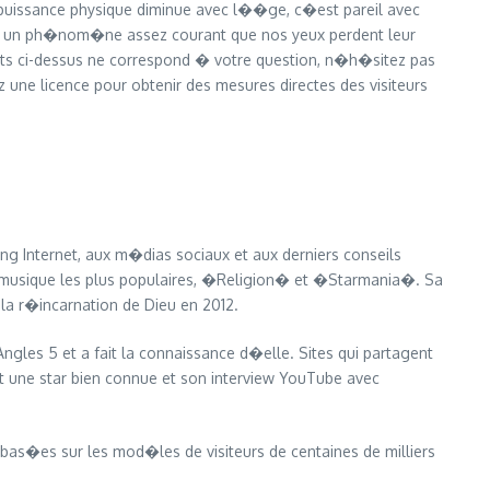
 puissance physique diminue avec l��ge, c�est pareil avec
st un ph�nom�ne assez courant que nos yeux perdent leur
tats ci-dessus ne correspond � votre question, n�h�sitez pas
 une licence pour obtenir des mesures directes des visiteurs
g Internet, aux m�dias sociaux et aux derniers conseils
de musique les plus populaires, �Religion� et �Starmania�. Sa
la r�incarnation de Dieu en 2012.
gles 5 et a fait la connaissance d�elle. Sites qui partagent
 une star bien connue et son interview YouTube avec
bas�es sur les mod�les de visiteurs de centaines de milliers